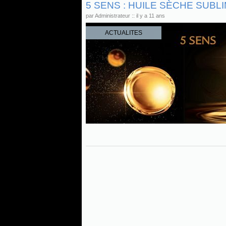
5 SENS : HUILE SÈCHE SUBL
par Administrateur :: il y a 11 ans
ACTUALITES