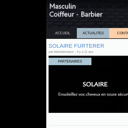
Avanti : Coiffeur mixte, visagis
ACCUEIL
ACTUALITES
CONT
SOLAIRE FURTERER
par Administrateur :: il y a 11 ans
PARTENAIRES