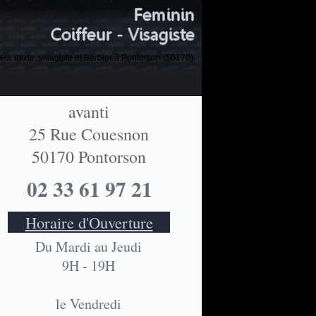
feur mixte, visagiste et Barbier à Pontorson (50170)
avanti
25 Rue Couesnon
50170 Pontorson
02 33 61 97 21
Horaire d'Ouverture
Du Mardi au Jeudi
9H - 19H
le Vendredi