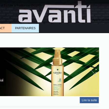
te et Barbier à Pontorson (50170)
Avanti : Coif
ACT
PARTENAIRES
Lire la suite