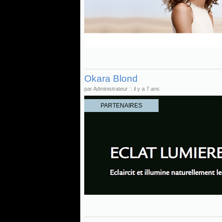
Okara Blond
par Administrateur :: il y a 7 ans
PARTENAIRES