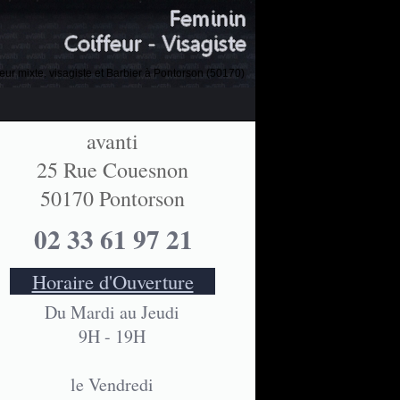
feur mixte, visagiste et Barbier à Pontorson (50170)
avanti
25 Rue Couesnon
50170 Pontorson
02 33 61 97 21
Horaire d'Ouverture
Du Mardi au Jeudi
9H - 19H
le Vendredi