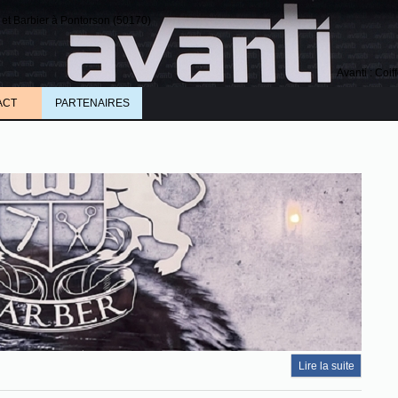
te et Barbier à Pontorson (50170)
Avanti : Coif
ACT
PARTENAIRES
Lire la suite