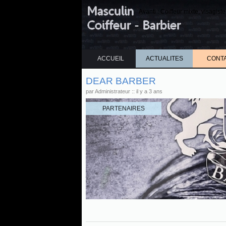
Avanti : Coiffeur mixte, visagis
ACCUEIL
ACTUALITES
CONT
DEAR BARBER
par Administrateur :: il y a 3 ans
PARTENAIRES